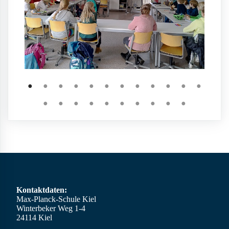
●
●
●
●
●
●
●
●
●
●
●
●
●
●
●
●
●
●
●
●
●
●
Kontaktdaten:
Max-Planck-Schule Kiel
Winterbeker Weg 1-4
24114 Kiel