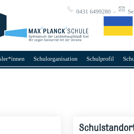
0431 6499280
-
Se
sler*innen
Schulorganisation
Schulprofil
Schu
Schulstandor