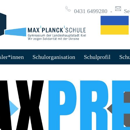
0431 6499280
-
Se
sler*innen
Schulorganisation
Schulprofil
Schu