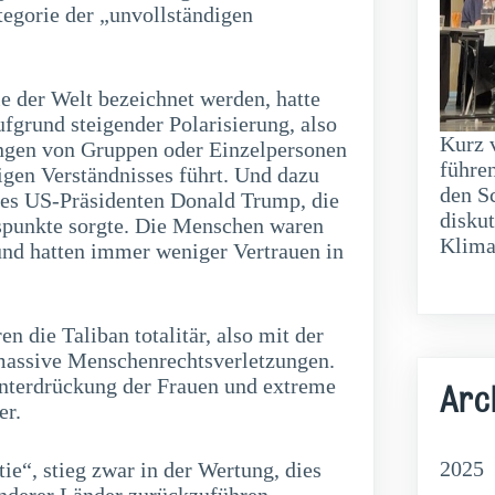
egorie der „unvollständigen
e der Welt bezeichnet werden, hatte
fgrund steigender Polarisierung, also
Kurz 
ungen von Gruppen oder Einzelpersonen
führe
gen Verständnisses führt. Und dazu
den S
des US-Präsidenten Donald Trump, die
disku
uspunkte sorgte. Die Menschen waren
Klima
und hatten immer weniger Vertrauen in
n die Taliban totalitär, also mit der
massive Menschenrechtsverletzungen.
Unterdrückung der Frauen und extreme
Arc
er.
2025
e“, stieg zwar in der Wertung, dies