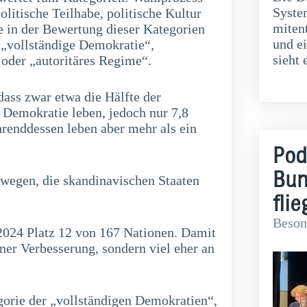
Syste
litische Teilhabe, politische Kultur
miten
e in der Bewertung dieser Kategorien
und e
: „vollständige Demokratie“,
sieht 
oder „autoritäres Regime“.
dass zwar etwa die Hälfte der
 Demokratie leben, jedoch nur 7,8
renddessen leben aber mehr als ein
.
Pod
Bun
rwegen, die skandinavischen Staaten
fli
Beson
2024 Platz 12 von 167 Nationen. Damit
einer Verbesserung, sondern viel eher an
gorie der „vollständigen Demokratien“,