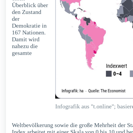
Überblick über
den Zustand
der
Demokratie in
167 Nationen.
Damit wird
nahezu die
gesamte
Infografik aus "t.online"; basi
Weltbevölkerung sowie die große Mehrheit der Sta
Index arbeitet mit einer Skala von 0 bis 10 und b