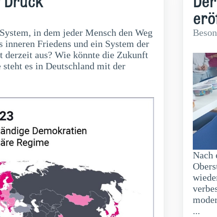
r Druck
Der
erö
in System, in dem jeder Mensch den Weg
Beson
s inneren Friedens und ein System der
 derzeit aus? Wie könnte die Zukunft
steht es in Deutschland mit der
Nach 
Obers
wiede
verbes
moder
...