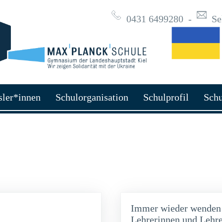
0431 6499280
-
Se
sler*innen
Schulorganisation
Schulprofil
Schu
Immer wieder wenden s
Lehrerinnen und Lehre