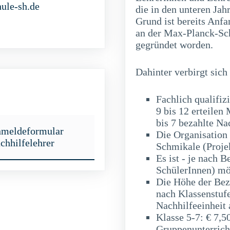
ule-sh.de
die in den unteren Ja
Grund ist bereits Anf
an der Max-Planck-Sch
gegründet worden.
Dahinter verbirgt sich
Fachlich qualifiz
9 bis 12 erteilen
bis 7 bezahlte Na
meldeformular
Die Organisation 
chhilfelehrer
Schmikale (Projek
Es ist - je nach 
SchülerInnen) mö
Die Höhe der Beza
nach Klassenstuf
Nachhilfeeinheit 
Klasse 5-7: € 7,50
Gruppenunterricht