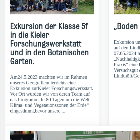
Exkursion der Klasse 5f
„Boden 
in die Kieler
Forschungswerkstatt
Exkursion 
auf den Lind
und in den Botanischen
07.05.2024 
„Nachhaltigk
Garten.
Praxis“ eine
Versuchsgut 
Lindthöft/Get
Am24.5.2023 machten wir im Rahmen
unseres Geografieunterrichts eine
Exkursion zurKieler Forschungswerkstatt.
Vor Ort wurden wir von deren Team auf
das Programm„In 80 Tagen um die Welt –
Klima- und Vegetationszonen der Erde“
eingestimmt,bevor unsere ...
weiterlesen