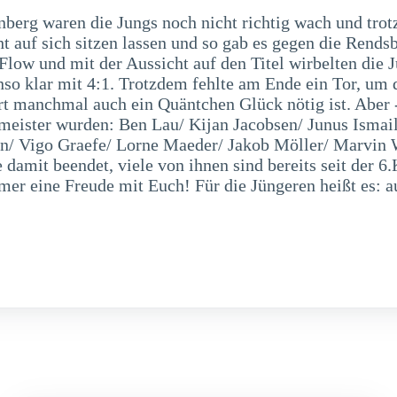
rg waren die Jungs noch nicht richtig wach und trotz 
 auf sich sitzen lassen und so gab es gegen die Rendsb
Flow und mit der Aussicht auf den Titel wirbelten die 
enso klar mit 4:1. Trotzdem fehlte am Ende ein Tor, u
ort manchmal auch ein Quäntchen Glück nötig ist. Aber
emeister wurden: Ben Lau/ Kijan Jacobsen/ Junus Isma
/ Vigo Graefe/ Lorne Maeder/ Jakob Möller/ Marvin We
damit beendet, viele von ihnen sind bereits seit der 6.
r eine Freude mit Euch! Für die Jüngeren heißt es: a