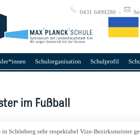
0431 6499280
-
Se
sler*innen
Schulorganisation
Schulprofil
Schu
ster im Fußball
e in Schönberg sehr respektabel Vize-Bezirksmeister g