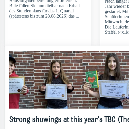
Hausaufgabenbetreuung erforderlich.
Nach langer 
Bitte füllen Sie unmittelbar nach Erhalt
Jahr wieder 
des Stundenplans für das 1. Quartal
gestartet. M
(spätestens bis zum 28.08.2026) das ...
SchülerInnen
Mittwoch, de
Die LäuferIn
Staffel (4x1k
weiterlesen
Strong showings at this year’s TBC (Th