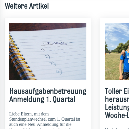
Weitere Artikel
Hausaufgabenbetreuung
Toller E
Anmeldung 1. Quartal
heraus
Leistun
Liebe Eltern, mit dem
Woche-L
Stundenplanwechsel zum 1. Quartal ist
auch eine Neu-Anmeldung für die