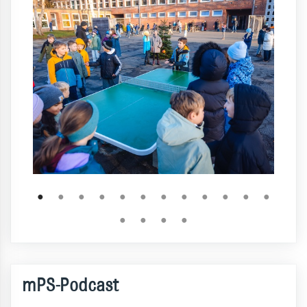
●
●
●
●
●
●
●
●
●
●
●
●
●
●
●
●
mPS-Podcast